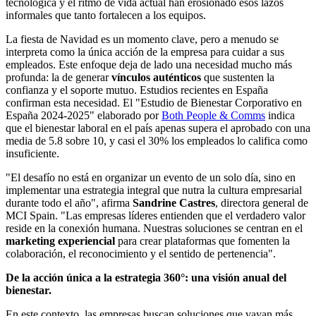
tecnológica y el ritmo de vida actual han erosionado esos lazos
informales que tanto fortalecen a los equipos.
La fiesta de Navidad es un momento clave, pero a menudo se
interpreta como la única acción de la empresa para cuidar a sus
empleados. Este enfoque deja de lado una necesidad mucho más
profunda: la de generar
vínculos auténticos
que sustenten la
confianza y el soporte mutuo. Estudios recientes en España
confirman esta necesidad. El "Estudio de Bienestar Corporativo en
España 2024-2025" elaborado por
Both People & Comms
indica
que el bienestar laboral en el país apenas supera el aprobado con una
media de 5.8 sobre 10, y casi el 30% los empleados lo califica como
insuficiente.
"El desafío no está en organizar un evento de un solo día, sino en
implementar una estrategia integral que nutra la cultura empresarial
durante todo el año", afirma
Sandrine Castres
, directora general de
MCI Spain. "Las empresas líderes entienden que el verdadero valor
reside en la conexión humana. Nuestras soluciones se centran en el
marketing experiencial
para crear plataformas que fomenten la
colaboración, el reconocimiento y el sentido de pertenencia".
De la acción única a la estrategia 360°: una visión anual del
bienestar.
En este contexto, las empresas buscan soluciones que vayan más