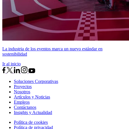
La industria de los eventos marca un nuevo estándar en
sostenibilidad
Ir al inicio
Soluciones Corporativas
Proyectos
Nosotros
Artículos y Noticias
Empleos
Contáctanos
Insights y Actualidad
Política de cookies
Política de privacidad