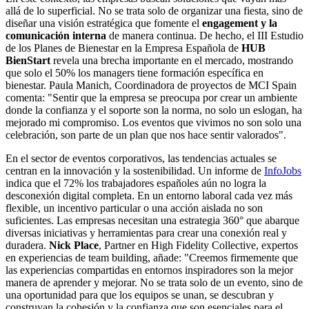
allá de lo superficial. No se trata solo de organizar una fiesta, sino de
diseñar una visión estratégica que fomente el
engagement y la
comunicación interna
de manera continua. De hecho, el III Estudio
de los Planes de Bienestar en la Empresa Española de
HUB
BienStart
revela una brecha importante en el mercado, mostrando
que solo el 50% los managers tiene formación específica en
bienestar. Paula Manich, Coordinadora de proyectos de MCI Spain
comenta: "Sentir que la empresa se preocupa por crear un ambiente
donde la confianza y el soporte son la norma, no solo un eslogan, ha
mejorado mi compromiso. Los eventos que vivimos no son solo una
celebración, son parte de un plan que nos hace sentir valorados".
En el sector de eventos corporativos, las tendencias actuales se
centran en la innovación y la sostenibilidad. Un informe de
InfoJobs
indica que el 72% los trabajadores españoles aún no logra la
desconexión digital completa. En un entorno laboral cada vez más
flexible, un incentivo particular o una acción aislada no son
suficientes. Las empresas necesitan una estrategia 360° que abarque
diversas iniciativas y herramientas para crear una conexión real y
duradera.
Nick Place
, Partner en High Fidelity Collective, expertos
en experiencias de team building, añade: "Creemos firmemente que
las experiencias compartidas en entornos inspiradores son la mejor
manera de aprender y mejorar. No se trata solo de un evento, sino de
una oportunidad para que los equipos se unan, se descubran y
construyan la cohesión y la confianza que son esenciales para el