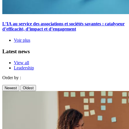
L’IA au service des associations et sociétés savantes : catalyseur
d’efficacité, d’impact et d’engagement
Voir plus
Latest news
View all
Leadership
Order by :
Newest
Oldest