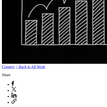
Connect
< Back to All Work
Share